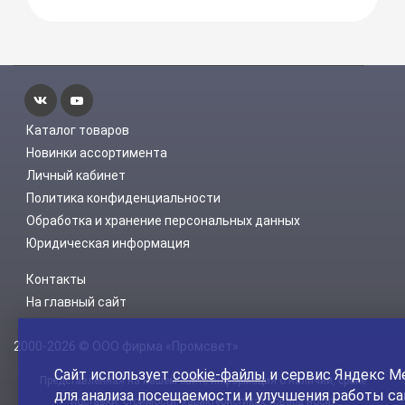
Каталог товаров
Новинки ассортимента
Личный кабинет
Политика конфиденциальности
Обработка и хранение персональных данных
Юридическая информация
Контакты
На главный сайт
2000-2026 © ООО фирма «Промсвет»
Сайт использует
cookie-файлы
и сервис Яндекс М
Представленная на нашем сайте информация о наличии, сроке
для анализа посещаемости и улучшения работы са
поставки, стоимости, характеристиках товара носит