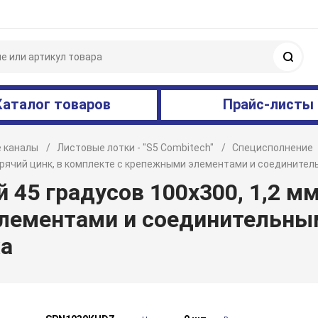
Поис
Каталог товаров
Прайс-листы
 каналы
Листовые лотки - "S5 Combitech"
Специсполнение
 горячий цинк, в комплекте с крепежными элементами и соединит
45 градусов 100х300, 1,2 мм,
лементами и соединительны
а