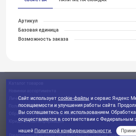
Артикул
Базовая единица
Возможность заказа
Каталог товаров
Новинки ассортимента
Сайт использует
cookie-файлы
и сервис Яндекс Ме
Личный кабинет
посещаемости и улучшения работы сайта. Продолж
Политика конфиденциальности
Вы соглашаетесь с их использованием. Обработк
Обработка и хранение персональных данных
осуществляется в соответствии с Федеральным 
Юридическая информация
нашей
Политикой конфиденциальности.
Прин
Представленная на нашем сайте информация о наличии, сроке поставки, 