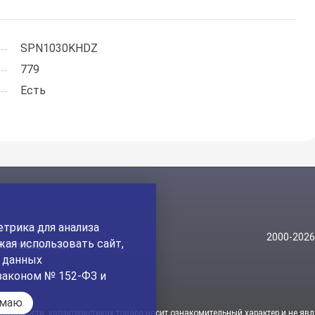
SPN1030KHDZ
779
Есть
трика для анализа
Контакты
2000-202
ая использовать сайт,
На главный сайт
а данных
законом № 152-ФЗ и
имаю
стоимости, характеристиках товара носит ознакомительный характер и не явл