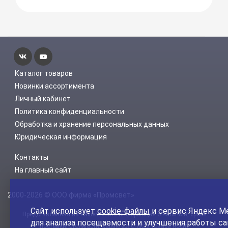
Каталог товаров
Новинки ассортимента
Личный кабинет
Политика конфиденциальности
Обработка и хранение персональных данных
Юридическая информация
Контакты
На главный сайт
2000-2026 © ООО фирма «Промсвет»
Сайт использует
cookie-файлы
и сервис Яндекс М
Представленная на нашем сайте информация о наличии, сроке
для анализа посещаемости и улучшения работы са
поставки, стоимости, характеристиках товара носит