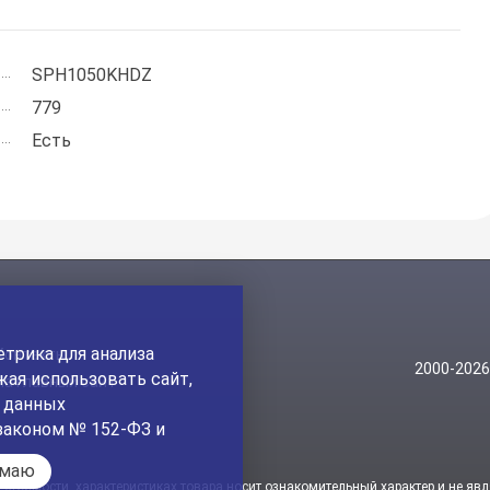
SPH1050KHDZ
779
Есть
трика для анализа
Контакты
2000-202
ая использовать сайт,
На главный сайт
а данных
законом № 152-ФЗ и
имаю
стоимости, характеристиках товара носит ознакомительный характер и не явл