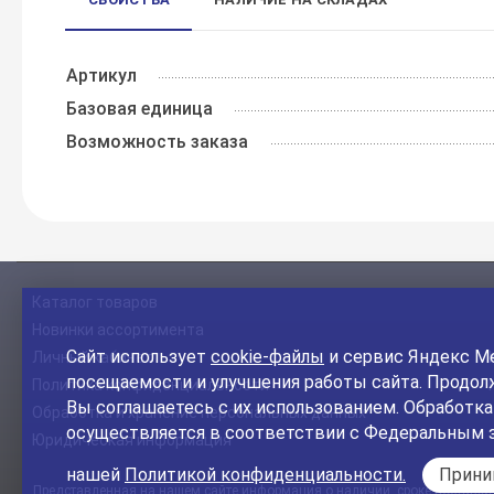
Артикул
Базовая единица
Возможность заказа
Каталог товаров
Новинки ассортимента
Сайт использует
cookie-файлы
и сервис Яндекс Ме
Личный кабинет
посещаемости и улучшения работы сайта. Продолж
Политика конфиденциальности
Вы соглашаетесь с их использованием. Обработк
Обработка и хранение персональных данных
осуществляется в соответствии с Федеральным 
Юридическая информация
нашей
Политикой конфиденциальности.
Прин
Представленная на нашем сайте информация о наличии, сроке поставки, 