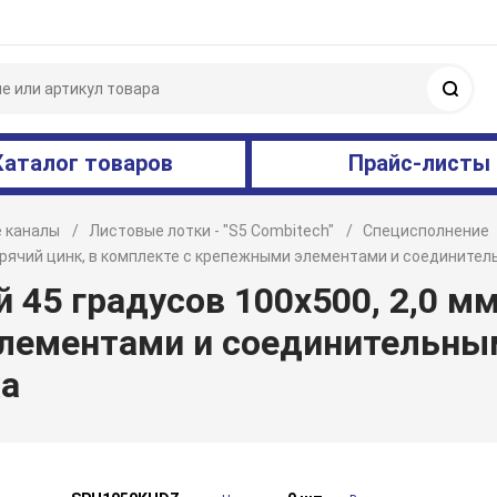
Поис
Каталог товаров
Прайс-листы
 каналы
Листовые лотки - "S5 Combitech"
Специсполнение
 горячий цинк, в комплекте с крепежными элементами и соединит
45 градусов 100х500, 2,0 мм,
лементами и соединительны
а