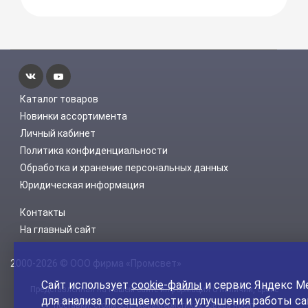
Каталог товаров
Новинки ассортимента
Личный кабинет
Политика конфиденциальности
Обработка и хранение персональных данных
Юридическая информация
Контакты
На главный сайт
2000-2026 © ООО фирма «Промсвет»
Сайт использует
cookie-файлы
и сервис Яндекс М
Представленная на нашем сайте информация о наличии, сроке
для анализа посещаемости и улучшения работы са
поставки, стоимости, характеристиках товара носит