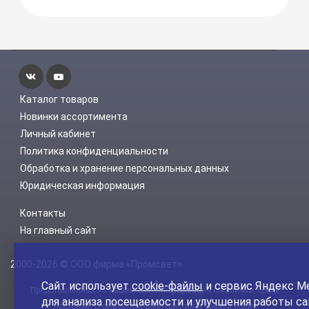
Каталог товаров
Новинки ассортимента
Личный кабинет
Политика конфиденциальности
Обработка и хранение персональных данных
Юридическая информация
Контакты
На главный сайт
2000-2026 © ООО фирма «Промсвет»
Сайт использует
cookie-файлы
и сервис Яндекс М
Представленная на нашем сайте информация о наличии, сроке
для анализа посещаемости и улучшения работы са
поставки, стоимости, характеристиках товара носит