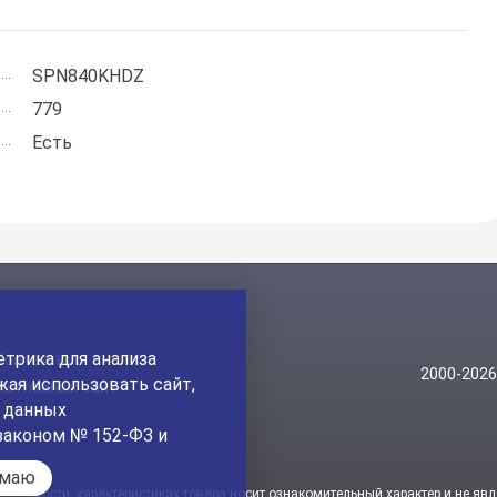
SPN840KHDZ
779
Есть
трика для анализа
Контакты
2000-202
ая использовать сайт,
На главный сайт
а данных
законом № 152-ФЗ и
имаю
стоимости, характеристиках товара носит ознакомительный характер и не явл