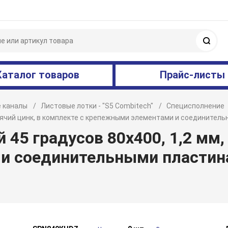
Поис
Каталог товаров
Прайс-листы
 каналы
Листовые лотки - "S5 Combitech"
Специсполнение
горячий цинк, в комплекте с крепежными элементами и соедините
45 градусов 80х400, 1,2 мм,
и соединительными пластин