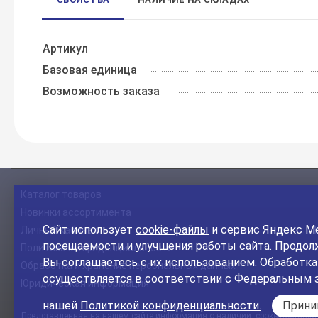
Артикул
Базовая единица
Возможность заказа
Каталог товаров
Новинки ассортимента
Сайт использует
cookie-файлы
и сервис Яндекс Ме
Личный кабинет
посещаемости и улучшения работы сайта. Продолж
Политика конфиденциальности
Вы соглашаетесь с их использованием. Обработк
Обработка и хранение персональных данных
осуществляется в соответствии с Федеральным 
Юридическая информация
нашей
Политикой конфиденциальности.
Прин
Представленная на нашем сайте информация о наличии, сроке поставки, 