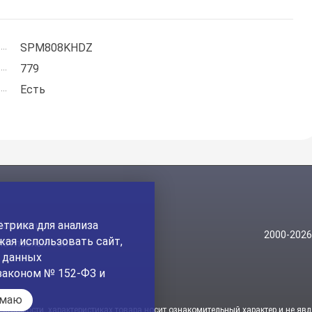
SPM808KHDZ
779
Есть
трика для анализа
Контакты
2000-202
ая использовать сайт,
На главный сайт
а данных
законом № 152-ФЗ и
имаю
стоимости, характеристиках товара носит ознакомительный характер и не явл