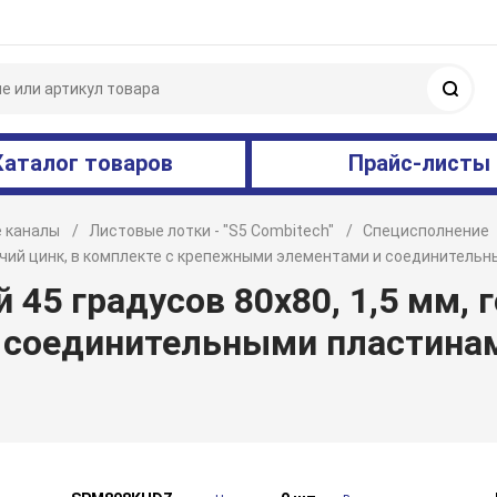
Поис
Каталог товаров
Прайс-листы
 каналы
Листовые лотки - "S5 Combitech"
Специсполнение
орячий цинк, в комплекте с крепежными элементами и соединител
45 градусов 80х80, 1,5 мм, г
 соединительными пластина