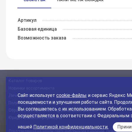
Артикул
Базовая единица
Возможность заказа
Каталог товаров
Новинки ассортимента
Сайт использует
cookie-файлы
и сервис Яндекс Ме
Личный кабинет
посещаемости и улучшения работы сайта. Продолж
Политика конфиденциальности
Вы соглашаетесь с их использованием. Обработк
Обработка и хранение персональных данных
осуществляется в соответствии с Федеральным 
Юридическая информация
нашей
Политикой конфиденциальности.
Прин
Представленная на нашем сайте информация о наличии, сроке поставки, 