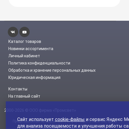
Каталог товаров
Новинки ассортимента
Личный кабинет
Политика конфиденциальности
Обработка и хранение персональных данных
Юридическая информация
Контакты
На главный сайт
2000-2026 © ООО фирма «Промсвет»
Сайт использует
cookie-файлы
и сервис Яндекс М
Представленная на нашем сайте информация о наличии, сроке
для анализа посещаемости и улучшения работы са
поставки, стоимости, характеристиках товара носит