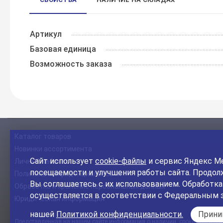
Артикул
Базовая единица
Возможность заказа
Каталог товаров
Новинки ассортимента
Сайт использует
cookie-файлы
и сервис Яндекс Ме
Личный кабинет
посещаемости и улучшения работы сайта. Продолж
Политика конфиденциальности
Вы соглашаетесь с их использованием. Обработк
Обработка и хранение персональных данных
осуществляется в соответствии с Федеральным 
Юридическая информация
нашей
Политикой конфиденциальности.
Прин
Представленная на нашем сайте информация о наличии, сроке поставки, 