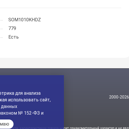
SOM1010KHDZ
779
Есть
трика для анализа
Контакты
2000-202
ая использовать сайт,
На главный сайт
а данных
законом № 152-ФЗ и
имаю
стоимости, характеристиках товара носит ознакомительный характер и не явл