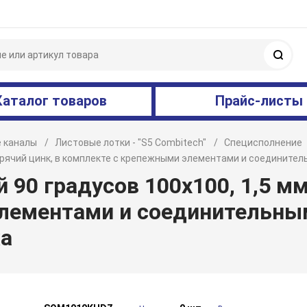
Поис
Каталог товаров
Прайс-листы
 каналы
Листовые лотки - "S5 Combitech"
Специсполнение
 горячий цинк, в комплекте с крепежными элементами и соединит
90 градусов 100х100, 1,5 мм,
лементами и соединительны
а