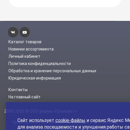
Каталог товаров
Новинки ассортимента
Личный кабинет
Политика конфиденциальности
Обработка и хранение персональных данных
Юридическая информация
Контакты
На главный сайт
2000-2026 © ООО фирма «Промсвет»
Сайт использует
cookie-файлы
и сервис Яндекс М
Представленная на нашем сайте информация о наличии, сроке
для анализа посещаемости и улучшения работы са
поставки, стоимости, характеристиках товара носит