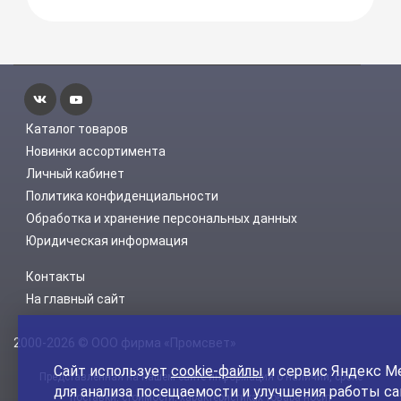
Каталог товаров
Новинки ассортимента
Личный кабинет
Политика конфиденциальности
Обработка и хранение персональных данных
Юридическая информация
Контакты
На главный сайт
2000-2026 © ООО фирма «Промсвет»
Сайт использует
cookie-файлы
и сервис Яндекс М
Представленная на нашем сайте информация о наличии, сроке
для анализа посещаемости и улучшения работы са
поставки, стоимости, характеристиках товара носит