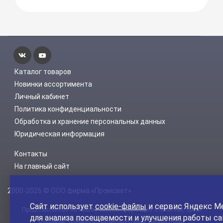
Каталог товаров
Новинки ассортимента
Личный кабинет
Политика конфиденциальности
Обработка и хранение персональных данных
Юридическая информация
Контакты
На главный сайт
2000-2026 © ООО фирма «Промсвет»
Сайт использует
cookie-файлы
и сервис Яндекс М
Представленная на нашем сайте информация о наличии, сроке
для анализа посещаемости и улучшения работы са
поставки, стоимости, характеристиках товара носит