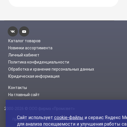
Каталог товаров
Новинки ассортимента
Личный кабинет
Политика конфиденциальности
Обработка и хранение персональных данных
Юридическая информация
Контакты
На главный сайт
2000-2026 © ООО фирма «Промсвет»
Сайт использует
cookie-файлы
и сервис Яндекс М
Представленная на нашем сайте информация о наличии, сроке
для анализа посещаемости и улучшения работы са
поставки, стоимости, характеристиках товара носит