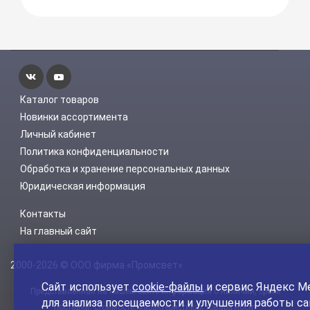
Каталог товаров
Новинки ассортимента
Личный кабинет
Политика конфиденциальности
Обработка и хранение персональных данных
Юридическая информация
Контакты
На главный сайт
2000-2026 © ООО фирма «Промсвет»
Сайт использует
cookie-файлы
и сервис Яндекс М
Представленная на нашем сайте информация о наличии, сроке
для анализа посещаемости и улучшения работы са
поставки, стоимости, характеристиках товара носит