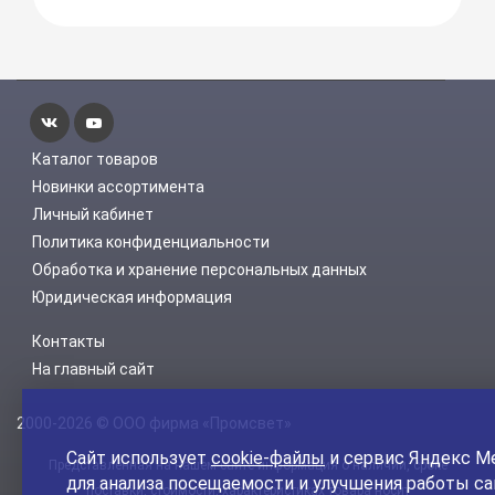
Каталог товаров
Новинки ассортимента
Личный кабинет
Политика конфиденциальности
Обработка и хранение персональных данных
Юридическая информация
Контакты
На главный сайт
2000-2026 © ООО фирма «Промсвет»
Сайт использует
cookie-файлы
и сервис Яндекс М
Представленная на нашем сайте информация о наличии, сроке
для анализа посещаемости и улучшения работы са
поставки, стоимости, характеристиках товара носит