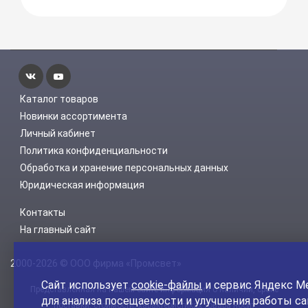
Каталог товаров
Новинки ассортимента
Личный кабинет
Политика конфиденциальности
Обработка и хранение персональных данных
Юридическая информация
Контакты
На главный сайт
2000-2026 © ООО фирма «Промсвет»
Сайт использует
cookie-файлы
и сервис Яндекс М
Представленная на нашем сайте информация о наличии, сроке
для анализа посещаемости и улучшения работы са
поставки, стоимости, характеристиках товара носит