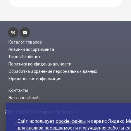
Каталог товаров
Новинки ассортимента
Личный кабинет
Политика конфиденциальности
Обработка и хранение персональных данных
Юридическая информация
Контакты
На главный сайт
2000-2026 © ООО фирма «Промсвет»
Сайт использует
cookie-файлы
и сервис Яндекс М
Представленная на нашем сайте информация о наличии, сроке
для анализа посещаемости и улучшения работы са
поставки, стоимости, характеристиках товара носит