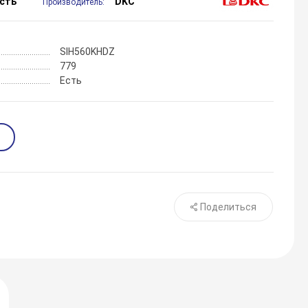
сть
DKC
Производитель:
SIH560KHDZ
779
Есть
Поделиться