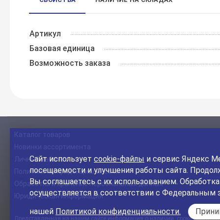
Артикул
Базовая единица
Возможность заказа
Каталог товаров
Новинки ассортимента
Сайт использует
cookie-файлы
и сервис Яндекс Ме
Личный кабинет
посещаемости и улучшения работы сайта. Продолж
Политика конфиденциальности
Вы соглашаетесь с их использованием. Обработк
Обработка и хранение персональных данных
осуществляется в соответствии с Федеральным 
Юридическая информация
нашей
Политикой конфиденциальности.
Прин
Представленная на нашем сайте информация о наличии, сроке поставки, 