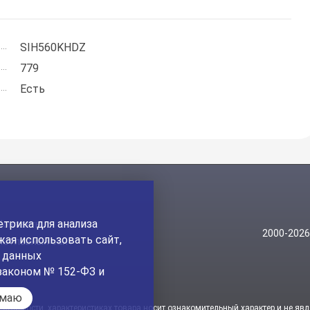
SIH560KHDZ
779
Есть
трика для анализа
Контакты
2000-202
ая использовать сайт,
На главный сайт
а данных
законом № 152-ФЗ и
имаю
стоимости, характеристиках товара носит ознакомительный характер и не явл