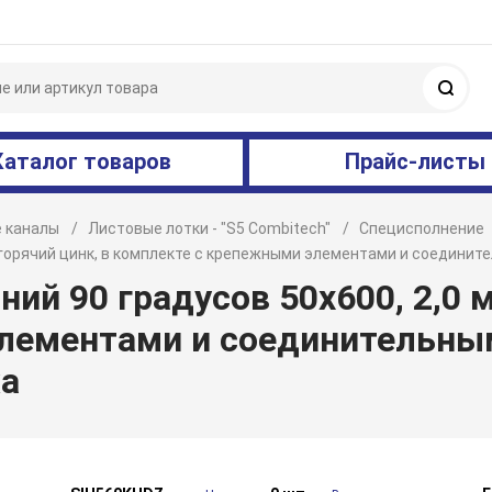
Поис
Каталог товаров
Прайс-листы
 каналы
Листовые лотки - "S5 Combitech"
Специсполнение
м, горячий цинк, в комплекте с крепежными элементами и соедин
ий 90 градусов 50х600, 2,0 м
лементами и соединительны
а