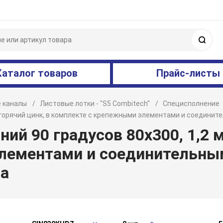
Поис
Каталог товаров
Прайс-листы
 каналы
Листовые лотки - "S5 Combitech"
Специсполнение
м, горячий цинк, в комплекте с крепежными элементами и соедин
ий 90 градусов 80х300, 1,2 м
лементами и соединительны
а