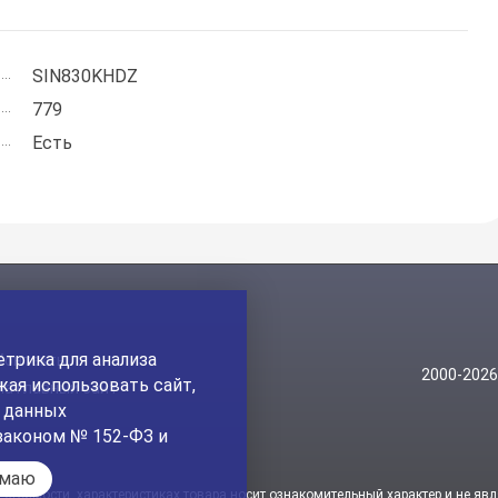
SIN830KHDZ
779
Есть
трика для анализа
Контакты
2000-202
ая использовать сайт,
На главный сайт
а данных
законом № 152-ФЗ и
имаю
стоимости, характеристиках товара носит ознакомительный характер и не явл