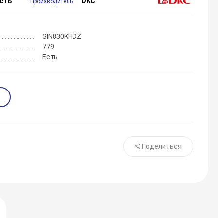
сть
DKC
Производитель:
SIN830KHDZ
779
Есть
Поделиться