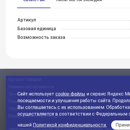
Артикул
Базовая единица
Возможность заказа
Каталог товаров
Новинки ассортимента
Сайт использует
cookie-файлы
и сервис Яндекс Ме
Личный кабинет
посещаемости и улучшения работы сайта. Продолж
Политика конфиденциальности
Вы соглашаетесь с их использованием. Обработк
Обработка и хранение персональных данных
осуществляется в соответствии с Федеральным 
Юридическая информация
нашей
Политикой конфиденциальности.
Прин
Представленная на нашем сайте информация о наличии, сроке поставки, 