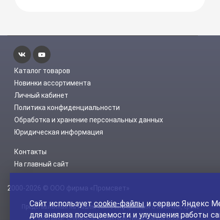
Каталог товаров
Новинки ассортимента
Личный кабинет
Политика конфиденциальности
Обработка и хранение персональных данных
Юридическая информация
Контакты
На главный сайт
2000-2026 © ООО фирма «Промсвет»
Сайт использует
cookie-файлы
и сервис Яндекс М
Представленная на нашем сайте информация о наличии, сроке
для анализа посещаемости и улучшения работы са
поставки, стоимости, характеристиках товара носит