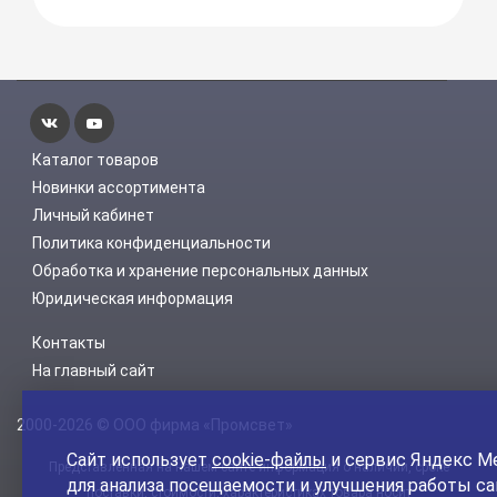
Каталог товаров
Новинки ассортимента
Личный кабинет
Политика конфиденциальности
Обработка и хранение персональных данных
Юридическая информация
Контакты
На главный сайт
2000-2026 © ООО фирма «Промсвет»
Сайт использует
cookie-файлы
и сервис Яндекс М
Представленная на нашем сайте информация о наличии, сроке
для анализа посещаемости и улучшения работы са
поставки, стоимости, характеристиках товара носит