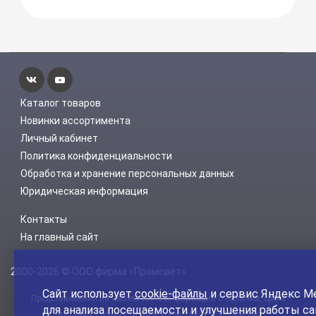
Каталог товаров
Новинки ассортимента
Личный кабинет
Политика конфиденциальности
Обработка и хранение персональных данных
Юридическая информация
Контакты
На главный сайт
2000-2026 © ООО фирма «Промсвет»
Сайт использует
cookie-файлы
и сервис Яндекс М
Представленная на нашем сайте информация о наличии, сроке
для анализа посещаемости и улучшения работы са
поставки, стоимости, характеристиках товара носит