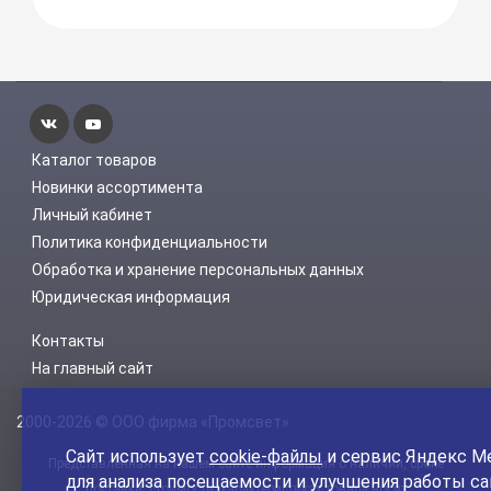
Каталог товаров
Новинки ассортимента
Личный кабинет
Политика конфиденциальности
Обработка и хранение персональных данных
Юридическая информация
Контакты
На главный сайт
2000-2026 © ООО фирма «Промсвет»
Сайт использует
cookie-файлы
и сервис Яндекс М
Представленная на нашем сайте информация о наличии, сроке
для анализа посещаемости и улучшения работы са
поставки, стоимости, характеристиках товара носит