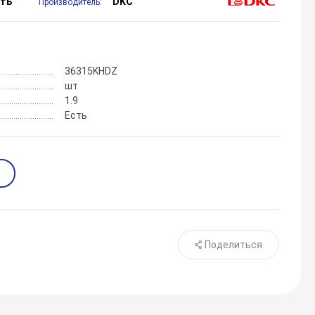
сть
DKC
Производитель:
36315KHDZ
шт
1.9
Есть
Поделиться