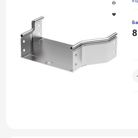
Ко
Ба
8