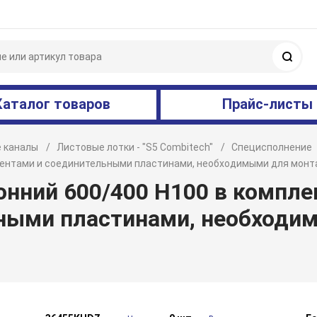
Поис
Каталог товаров
Прайс-листы
 каналы
Листовые лотки - "S5 Combitech"
Специсполнение
ментами и соединительными пластинами, необходимыми для монт
онний 600/400 H100 в компл
ными пластинами, необходи