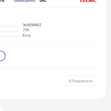
сть
DKC
Производитель:
36455KHDZ
779
Есть
Поделиться