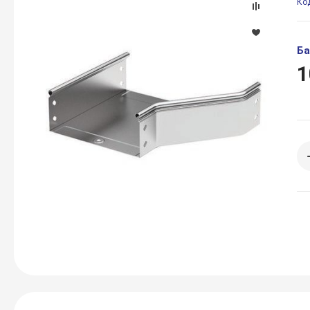
Ко
Ба
1