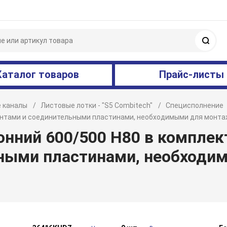
Поис
Каталог товаров
Прайс-листы
 каналы
Листовые лотки - "S5 Combitech"
Специсполнение
ентами и соединительными пластинами, необходимыми для монта
онний 600/500 H80 в компле
ными пластинами, необходи