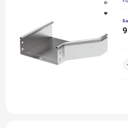
Ко
Ба
9