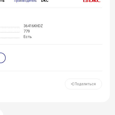
сть
DKC
Производитель:
36416KHDZ
779
Есть
Поделиться