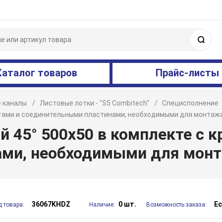
Поис
Каталог товаров
Прайс-листы
 каналы
Листовые лотки - "S5 Combitech"
Специсполнение
нтами и соединительными пластинами, необходимыми для монтаж
й 45° 500х50 в комплекте с
ми, необходимыми для монт
36067KHDZ
0 шт.
Е
д товара:
Наличие:
Возможность заказа: