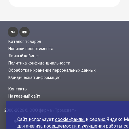
Каталог товаров
Новинки ассортимента
Личный кабинет
Политика конфиденциальности
Обработка и хранение персональных данных
Юридическая информация
Контакты
На главный сайт
2000-2026 © ООО фирма «Промсвет»
Сайт использует
cookie-файлы
и сервис Яндекс М
Представленная на нашем сайте информация о наличии, сроке
для анализа посещаемости и улучшения работы са
поставки, стоимости, характеристиках товара носит