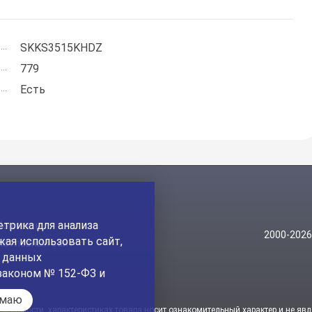
SKKS3515KHDZ
779
Есть
трика для анализа
Контакты
2000-202
ая использовать сайт,
На главный сайт
а данных
законом № 152-ФЗ и
имаю
стоимости, характеристиках товара носит ознакомительный характер и не явл