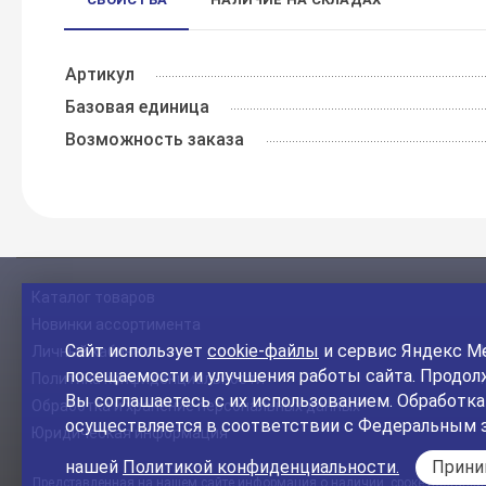
Артикул
Базовая единица
Возможность заказа
Каталог товаров
Новинки ассортимента
Сайт использует
cookie-файлы
и сервис Яндекс Ме
Личный кабинет
посещаемости и улучшения работы сайта. Продолж
Политика конфиденциальности
Вы соглашаетесь с их использованием. Обработк
Обработка и хранение персональных данных
осуществляется в соответствии с Федеральным 
Юридическая информация
нашей
Политикой конфиденциальности.
Прин
Представленная на нашем сайте информация о наличии, сроке поставки, 