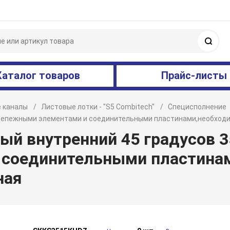
Поис
Каталог товаров
Прайс-листы
 каналы
Листовые лотки - "S5 Combitech"
Специсполнение
с крепежными элементами и соединительными пластинами,необход
ый внутренний 45 градусов 3
 соединительными пластина
ная