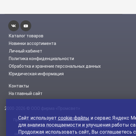
Каталог товаров
Новинки ассортимента
Личный кабинет
Политика конфиденциальности
Обработка и хранение персональных данных
Юридическая информация
Контакты
На главный сайт
2000-2026 © ООО фирма «Промсвет»
Сайт использует
cookie-файлы
и сервис Яндекс М
Представленная на нашем сайте информация о наличии, сроке
для анализа посещаемости и улучшения работы са
поставки, стоимости, характеристиках товара носит
Продолжая использовать сайт, Вы соглашаетесь с
ознакомительный характер и не является публичной офертой,