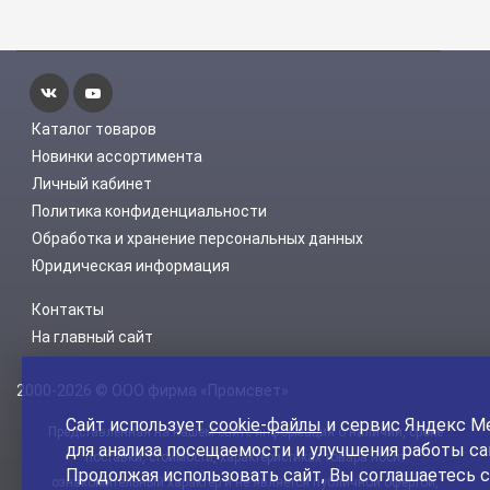
Каталог товаров
Новинки ассортимента
Личный кабинет
Политика конфиденциальности
Обработка и хранение персональных данных
Юридическая информация
Контакты
На главный сайт
2000-2026 © ООО фирма «Промсвет»
Сайт использует
cookie-файлы
и сервис Яндекс М
Представленная на нашем сайте информация о наличии, сроке
для анализа посещаемости и улучшения работы са
поставки, стоимости, характеристиках товара носит
Продолжая использовать сайт, Вы соглашаетесь с
ознакомительный характер и не является публичной офертой,