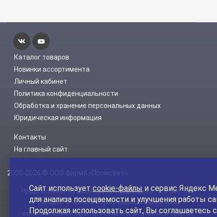
Каталог товаров
Новинки ассортимента
Личный кабинет
Политика конфиденциальности
Обработка и хранение персональных данных
Юридическая информация
Контакты
На главный сайт
2000-2026 © ООО фирма «Промсвет»
Сайт использует
cookie-файлы
и сервис Яндекс М
Представленная на нашем сайте информация о наличии, сроке
для анализа посещаемости и улучшения работы са
поставки, стоимости, характеристиках товара носит
Продолжая использовать сайт, Вы соглашаетесь с
ознакомительный характер и не является публичной офертой,