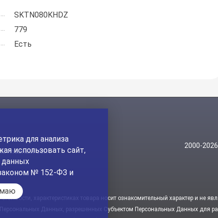
SKTN080KHDZ
779
Есть
трика для анализа
Контакты
2000-202
ая использовать сайт,
На главный сайт
а данных
законом № 152-ФЗ и
имаю
стоимости, характеристиках товара носит ознакомительный характер и не явл
 Персональных Данных, разрешенных Субъектом Персональных Данных для рас