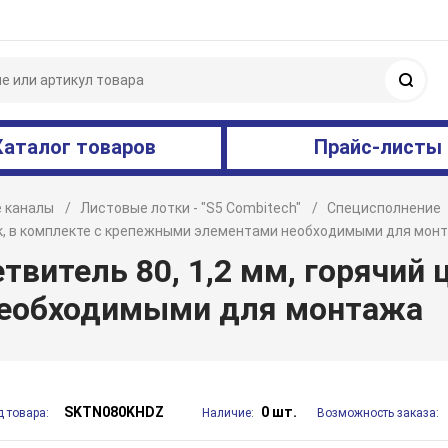
Поис
Каталог товаров
Прайс-листы
 каналы
Листовые лотки - "S5 Combitech"
Специсполнение
инк, в комплекте с крепежными элементами необходимыми для мон
витель 80, 1,2 мм, горячий ц
еобходимыми для монтажа
SKTN080KHDZ
0 шт.
д товара:
Наличие:
Возможность заказа: