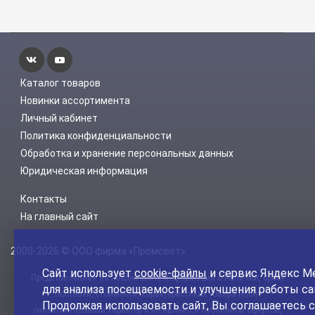
Каталог товаров
Новинки ассортимента
Личный кабинет
Политика конфиденциальности
Обработка и хранение персональных данных
Юридическая информация
Контакты
На главный сайт
2000-2026 © ООО фирма «Промсвет»
Сайт использует
cookie-файлы
и сервис Яндекс М
Представленная на нашем сайте информация о наличии, сроке
для анализа посещаемости и улучшения работы са
поставки, стоимости, характеристиках товара носит
Продолжая использовать сайт, Вы соглашаетесь с
ознакомительный характер и не является публичной офертой,