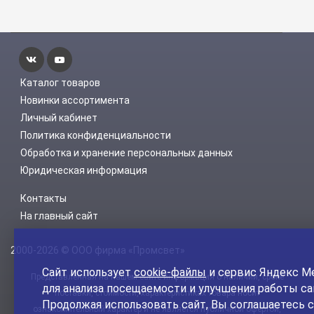
Каталог товаров
Новинки ассортимента
Личный кабинет
Политика конфиденциальности
Обработка и хранение персональных данных
Юридическая информация
Контакты
На главный сайт
2000-2026 © ООО фирма «Промсвет»
Сайт использует
cookie-файлы
и сервис Яндекс М
Представленная на нашем сайте информация о наличии, сроке
для анализа посещаемости и улучшения работы са
поставки, стоимости, характеристиках товара носит
Продолжая использовать сайт, Вы соглашаетесь с
ознакомительный характер и не является публичной офертой,