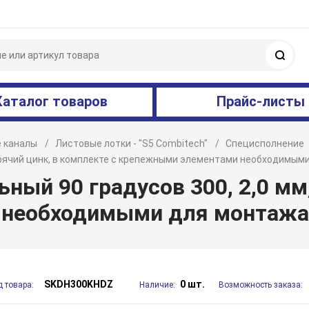
Поис
Каталог товаров
Прайс-листы
 каналы
Листовые лотки - "S5 Combitech"
Специсполнение
 горячий цинк, в комплекте с крепежными элементами необходимым
ный 90 градусов 300, 2,0 мм
 необходимыми для монтаж
SKDH300KHDZ
0 шт.
д товара:
Наличие:
Возможность заказа: