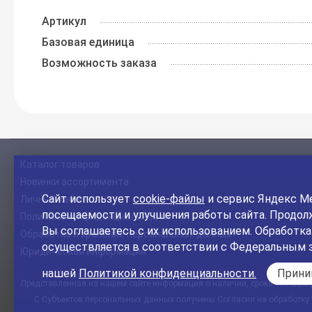
Артикул
Базовая единица
Возможность заказа
Каталог товаров
Новинки ассортимента
Сайт использует
cookie-файлы
и сервис Яндекс Ме
Личный кабинет
посещаемости и улучшения работы сайта. Продолж
Политика конфиденциальности
Вы соглашаетесь с их использованием. Обработк
Обработка и хранение персональных данных
осуществляется в соответствии с Федеральным 
Юридическая информация
нашей
Политикой конфиденциальности.
Прин
Представленная на нашем сайте информация о наличии, сроке поставки, 
С Субъектов персональных данных получены Согласия на обработку