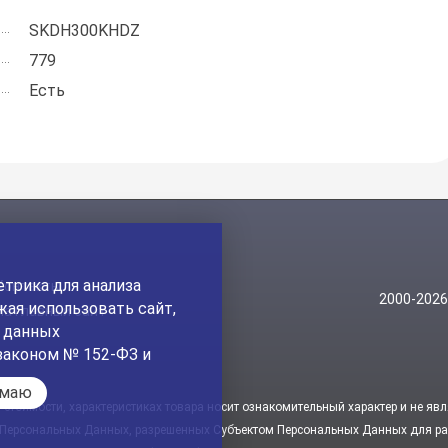
SKDH300KHDZ
779
Есть
трика для анализа
Контакты
2000-202
ая использовать сайт,
На главный сайт
а данных
законом № 152-ФЗ и
имаю
стоимости, характеристиках товара носит ознакомительный характер и не явл
 Персональных Данных, разрешенных Субъектом Персональных Данных для рас