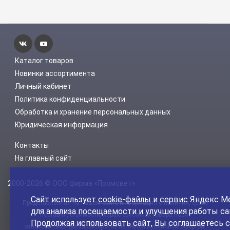
Каталог товаров
Новинки ассортимента
Личный кабинет
Политика конфиденциальности
Обработка и хранение персональных данных
Юридическая информация
Контакты
На главный сайт
2000-2026 © ООО фирма «Промсвет»
Сайт использует
cookie-файлы
и сервис Яндекс М
Представленная на нашем сайте информация о наличии, сроке
для анализа посещаемости и улучшения работы са
поставки, стоимости, характеристиках товара носит
Продолжая использовать сайт, Вы соглашаетесь с
ознакомительный характер и не является публичной офертой,