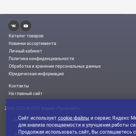
Каталог товаров
Новинки ассортимента
Личный кабинет
Политика конфиденциальности
Обработка и хранение персональных данных
Юридическая информация
Контакты
На главный сайт
2000-2026 © ООО фирма «Промсвет»
Сайт использует
cookie-файлы
и сервис Яндекс М
Представленная на нашем сайте информация о наличии, сроке
для анализа посещаемости и улучшения работы са
поставки, стоимости, характеристиках товара носит
Продолжая использовать сайт, Вы соглашаетесь с
ознакомительный характер и не является публичной офертой,