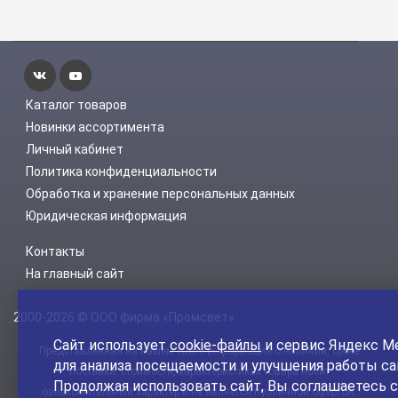
Каталог товаров
Новинки ассортимента
Личный кабинет
Политика конфиденциальности
Обработка и хранение персональных данных
Юридическая информация
Контакты
На главный сайт
2000-2026 © ООО фирма «Промсвет»
Сайт использует
cookie-файлы
и сервис Яндекс М
Представленная на нашем сайте информация о наличии, сроке
для анализа посещаемости и улучшения работы са
поставки, стоимости, характеристиках товара носит
Продолжая использовать сайт, Вы соглашаетесь с
ознакомительный характер и не является публичной офертой,