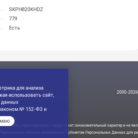
SKPH820KHDZ
779
Есть
трика для анализа
Контакты
2000-202
ая использовать сайт,
На главный сайт
а данных
законом № 152-ФЗ и
имаю
стоимости, характеристиках товара носит ознакомительный характер и не явл
 Персональных Данных, разрешенных Субъектом Персональных Данных для рас