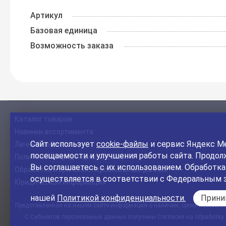
Артикул
Базовая единица
Возможность заказа
Каталог товаров
Новинки ассортимента
Сайт использует
cookie-файлы
и сервис Яндекс Ме
Личный кабинет
посещаемости и улучшения работы сайта. Продолж
Политика конфиденциальности
Вы соглашаетесь с их использованием. Обработк
Обработка и хранение персональных данных
осуществляется в соответствии с Федеральным 
Юридическая информация
нашей
Политикой конфиденциальности.
Прин
Представленная на нашем сайте информация о наличии, сроке поставки, 
С Субъектов персональных данных получены Согласия на обработку