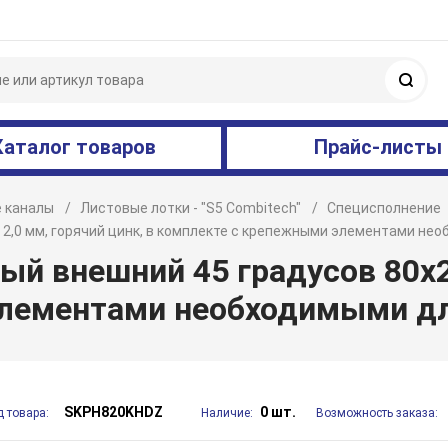
Поис
Каталог товаров
Прайс-листы
 каналы
Листовые лотки - "S5 Combitech"
Специсполнение
, 2,0 мм, горячий цинк, в комплекте с крепежными элементами н
й внешний 45 градусов 80х20
элементами необходимыми д
SKPH820KHDZ
0 шт.
д товара:
Наличие:
Возможность заказа: