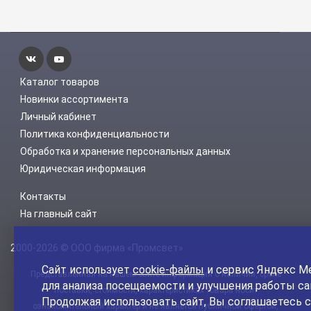
Каталог товаров
Новинки ассортимента
Личный кабинет
Политика конфиденциальности
Обработка и хранение персональных данных
Юридическая информация
Контакты
На главный сайт
2000-2026 © ООО фирма «Промсвет»
Сайт использует
cookie-файлы
и сервис Яндекс М
Представленная на нашем сайте информация о наличии, сроке
для анализа посещаемости и улучшения работы са
поставки, стоимости, характеристиках товара носит
Продолжая использовать сайт, Вы соглашаетесь с
ознакомительный характер и не является публичной офертой,