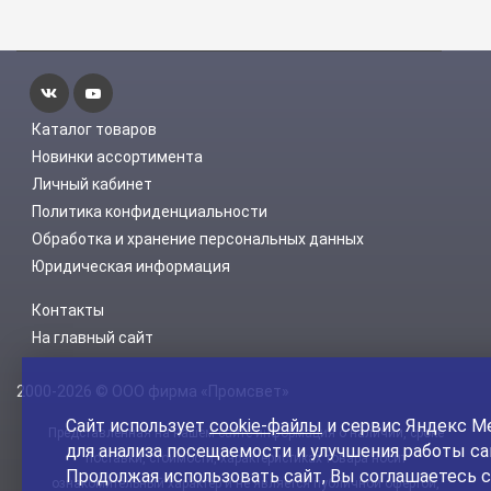
Каталог товаров
Новинки ассортимента
Личный кабинет
Политика конфиденциальности
Обработка и хранение персональных данных
Юридическая информация
Контакты
На главный сайт
2000-2026 © ООО фирма «Промсвет»
Сайт использует
cookie-файлы
и сервис Яндекс М
Представленная на нашем сайте информация о наличии, сроке
для анализа посещаемости и улучшения работы са
поставки, стоимости, характеристиках товара носит
Продолжая использовать сайт, Вы соглашаетесь с
ознакомительный характер и не является публичной офертой,