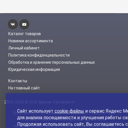
Каталог товаров
Новинки ассортимента
Личный кабинет
Политика конфиденциальности
Обработка и хранение персональных данных
Юридическая информация
Контакты
На главный сайт
2000-2026 © ООО фирма «Промсвет»
Сайт использует
cookie-файлы
и сервис Яндекс М
Представленная на нашем сайте информация о наличии, сроке
для анализа посещаемости и улучшения работы са
поставки, стоимости, характеристиках товара носит
Продолжая использовать сайт, Вы соглашаетесь с
ознакомительный характер и не является публичной офертой,