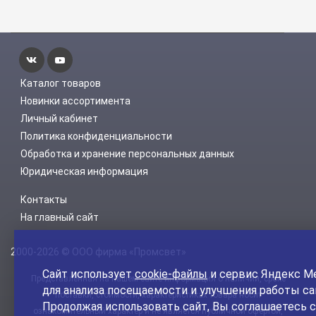
Каталог товаров
Новинки ассортимента
Личный кабинет
Политика конфиденциальности
Обработка и хранение персональных данных
Юридическая информация
Контакты
На главный сайт
2000-2026 © ООО фирма «Промсвет»
Сайт использует
cookie-файлы
и сервис Яндекс М
Представленная на нашем сайте информация о наличии, сроке
для анализа посещаемости и улучшения работы са
поставки, стоимости, характеристиках товара носит
Продолжая использовать сайт, Вы соглашаетесь с
ознакомительный характер и не является публичной офертой,