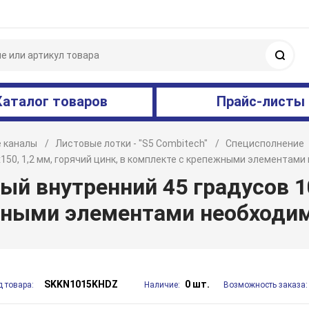
Поис
Каталог товаров
Прайс-листы
 каналы
Листовые лотки - "S5 Combitech"
Специсполнение
х150, 1,2 мм, горячий цинк, в комплекте с крепежными элемента
й внутренний 45 градусов 10
ежными элементами необход
SKKN1015KHDZ
0 шт.
д товара:
Наличие:
Возможность заказа