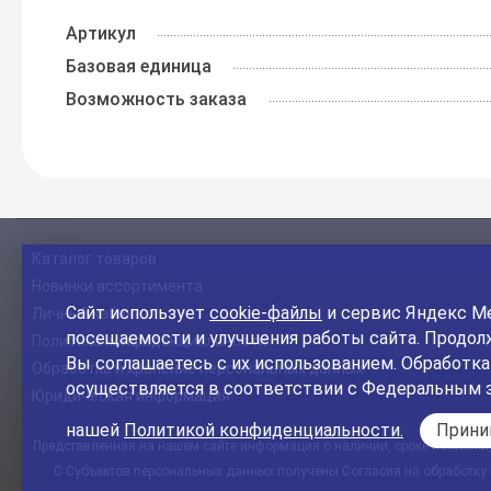
Артикул
Базовая единица
Возможность заказа
Каталог товаров
Новинки ассортимента
Сайт использует
cookie-файлы
и сервис Яндекс Ме
Личный кабинет
посещаемости и улучшения работы сайта. Продолж
Политика конфиденциальности
Вы соглашаетесь с их использованием. Обработк
Обработка и хранение персональных данных
осуществляется в соответствии с Федеральным 
Юридическая информация
нашей
Политикой конфиденциальности.
Прин
Представленная на нашем сайте информация о наличии, сроке поставки, 
С Субъектов персональных данных получены Согласия на обработку