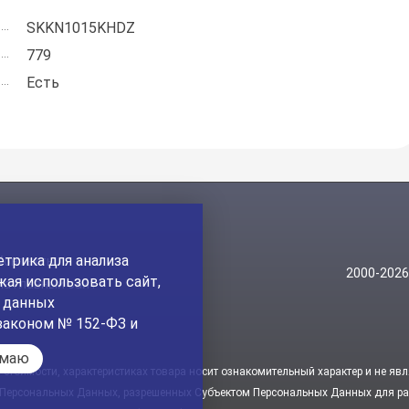
SKKN1015KHDZ
779
Есть
трика для анализа
Контакты
2000-202
ая использовать сайт,
На главный сайт
а данных
законом № 152-ФЗ и
имаю
стоимости, характеристиках товара носит ознакомительный характер и не явл
 Персональных Данных, разрешенных Субъектом Персональных Данных для рас