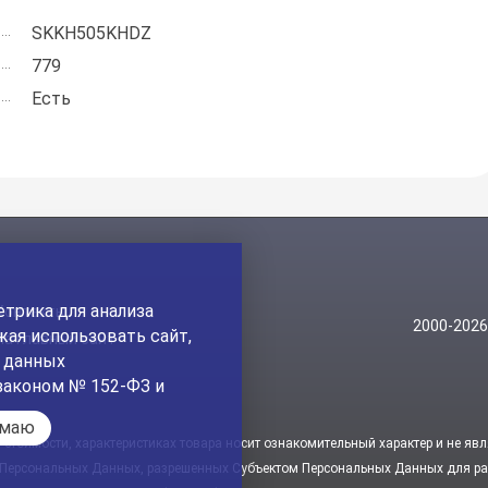
SKKH505KHDZ
779
Есть
трика для анализа
Контакты
2000-202
ая использовать сайт,
На главный сайт
а данных
законом № 152-ФЗ и
имаю
стоимости, характеристиках товара носит ознакомительный характер и не явл
 Персональных Данных, разрешенных Субъектом Персональных Данных для рас