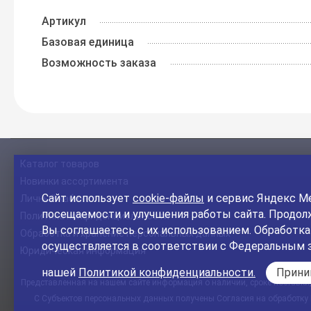
Артикул
Базовая единица
Возможность заказа
Каталог товаров
Новинки ассортимента
Сайт использует
cookie-файлы
и сервис Яндекс Ме
Личный кабинет
посещаемости и улучшения работы сайта. Продолж
Политика конфиденциальности
Вы соглашаетесь с их использованием. Обработк
Обработка и хранение персональных данных
осуществляется в соответствии с Федеральным 
Юридическая информация
нашей
Политикой конфиденциальности.
Прин
Представленная на нашем сайте информация о наличии, сроке поставки, 
С Субъектов персональных данных получены Согласия на обработку