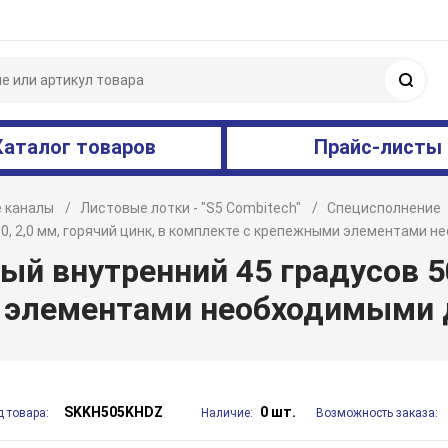
Поис
Каталог товаров
Прайс-листы
 каналы
Листовые лотки - "S5 Combitech"
Специсполнение
50, 2,0 мм, горячий цинк, в комплекте с крепежными элементами
й внутренний 45 градусов 50
и элементами необходимыми
SKKH505KHDZ
0 шт.
д товара:
Наличие:
Возможность заказа: