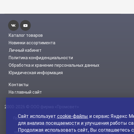
Каталог товаров
Новинки ассортимента
Личный кабинет
Политика конфиденциальности
Обработка и хранение персональных данных
Юридическая информация
Контакты
На главный сайт
2000-2026 © ООО фирма «Промсвет»
Сайт использует
cookie-файлы
и сервис Яндекс М
Представленная на нашем сайте информация о наличии, сроке
для анализа посещаемости и улучшения работы са
поставки, стоимости, характеристиках товара носит
Продолжая использовать сайт, Вы соглашаетесь с
ознакомительный характер и не является публичной офертой,