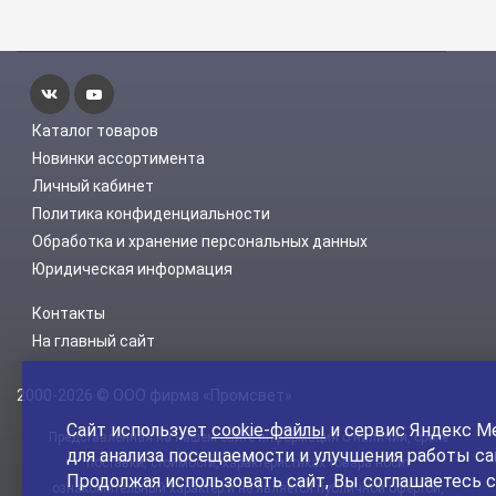
Каталог товаров
Новинки ассортимента
Личный кабинет
Политика конфиденциальности
Обработка и хранение персональных данных
Юридическая информация
Контакты
На главный сайт
2000-2026 © ООО фирма «Промсвет»
Сайт использует
cookie-файлы
и сервис Яндекс М
Представленная на нашем сайте информация о наличии, сроке
для анализа посещаемости и улучшения работы са
поставки, стоимости, характеристиках товара носит
Продолжая использовать сайт, Вы соглашаетесь с
ознакомительный характер и не является публичной офертой,