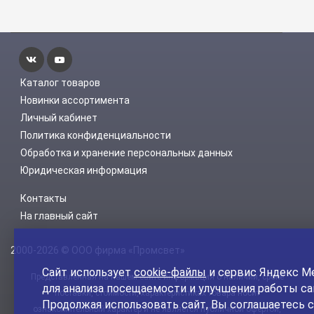
Каталог товаров
Новинки ассортимента
Личный кабинет
Политика конфиденциальности
Обработка и хранение персональных данных
Юридическая информация
Контакты
На главный сайт
2000-2026 © ООО фирма «Промсвет»
Сайт использует
cookie-файлы
и сервис Яндекс М
Представленная на нашем сайте информация о наличии, сроке
для анализа посещаемости и улучшения работы са
поставки, стоимости, характеристиках товара носит
Продолжая использовать сайт, Вы соглашаетесь с
ознакомительный характер и не является публичной офертой,